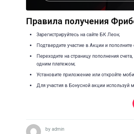
Правила получения Фриб
Зарегистрируйтесь на сайте БК Леон;
Подтвердите участие в Акции и пополните 
Переходите на страницу пополнения счета,
одним платежом;
Установите приложение или откройте моб
Для участия в Бонусной акции используй м
by admin