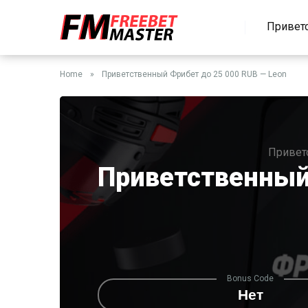
Привет
Home
»
Приветственный Фрибет до 25 000 RUB — Leon
Привет
Приветственный
Bonus Code
Нет