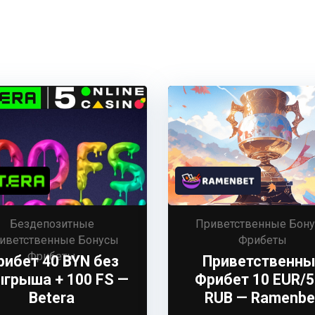
Бездепозитные
Приветственные Бон
иветственные Бонусы
Фрибеты
Фрибеты
рибет 40 BYN без
Приветственны
грыша + 100 FS —
Фрибет 10 EUR/
Betera
RUB — Ramenbe