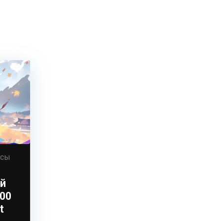
усы
й
500
t