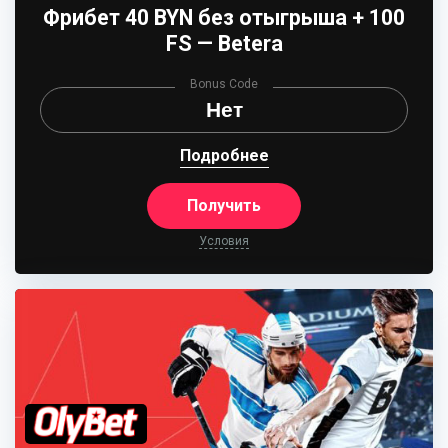
Фрибет 40 BYN без отыгрыша + 100
FS — Betera
Bonus Code
Нет
Подробнее
Получить
Условия