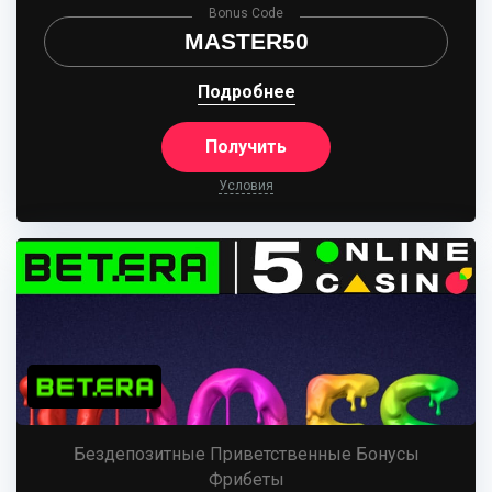
Bonus Code
MASTER50
Подробнее
Получить
Условия
Бездепозитные
Приветственные Бонусы
Фрибеты