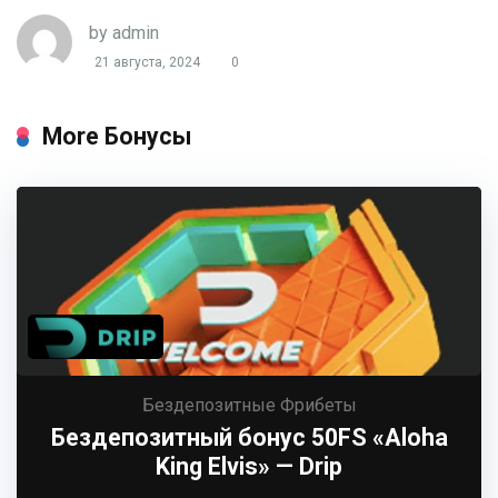
by admin
21 августа, 2024
0
More Бонусы
Бездепозитные
Фрибеты
Бездепозитный бонус 50FS «Aloha
King Elvis» — Drip