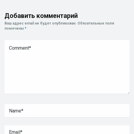
Добавить комментарий
Ваш адрес email не будет опубликован.
Обязательные поля
помечены
*