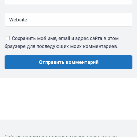
Сохранить моё имя, email и адрес сайта в этом
браузере для последующих моих комментариев.
Сайт не принимает ставки на спорт, несет только