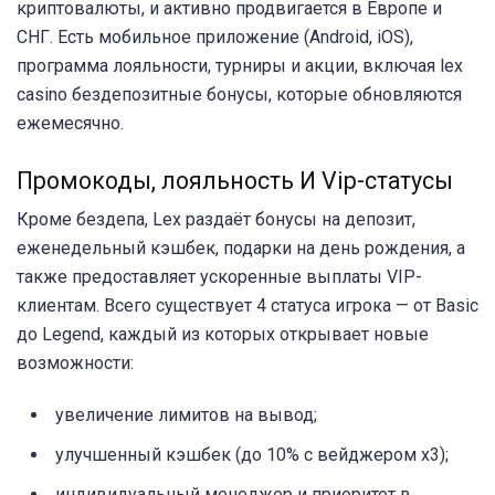
криптовалюты, и активно продвигается в Европе и
СНГ. Есть мобильное приложение (Android, iOS),
программа лояльности, турниры и акции, включая lex
casino бездепозитные бонусы, которые обновляются
ежемесячно.
Промокоды, лояльность И Vip-статусы
Кроме бездепа, Lex раздаёт бонусы на депозит,
еженедельный кэшбек, подарки на день рождения, а
также предоставляет ускоренные выплаты VIP-
клиентам. Всего существует 4 статуса игрока — от Basic
до Legend, каждый из которых открывает новые
возможности:
увеличение лимитов на вывод;
улучшенный кэшбек (до 10% с вейджером х3);
индивидуальный менеджер и приоритет в