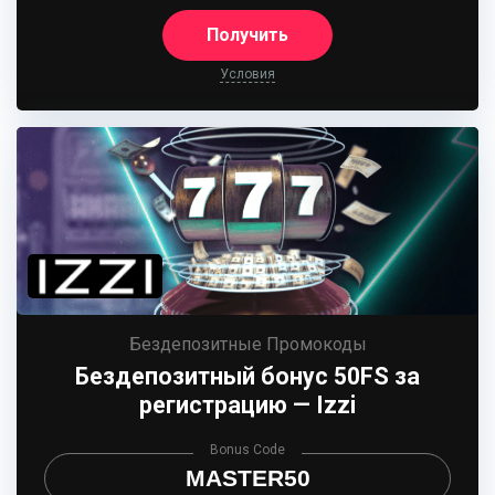
Получить
Условия
Бездепозитные
Промокоды
Бездепозитный бонус 50FS за
регистрацию — Izzi
Bonus Code
MASTER50