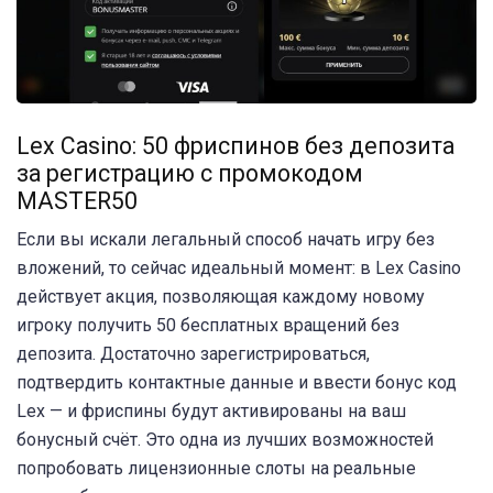
Lex Casino: 50 фриспинов без депозита
за регистрацию с промокодом
MASTER50
Если вы искали легальный способ начать игру без
вложений, то сейчас идеальный момент: в Lex Casino
действует акция, позволяющая каждому новому
игроку получить 50 бесплатных вращений без
депозита. Достаточно зарегистрироваться,
подтвердить контактные данные и ввести бонус код
Lex — и фриспины будут активированы на ваш
бонусный счёт. Это одна из лучших возможностей
попробовать лицензионные слоты на реальные