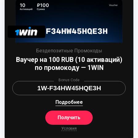
Бездепозитные
Промокоды
Ваучер на 100 RUB (10 активаций)
по промокоду — 1WIN
Bonus Code
1W-F34HW45HQE3H
Подробнее
Получить
Условия