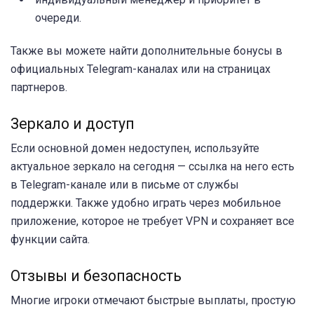
очереди.
Также вы можете найти дополнительные бонусы в
официальных Telegram-каналах или на страницах
партнеров.
Зеркало и доступ
Если основной домен недоступен, используйте
актуальное зеркало на сегодня — ссылка на него есть
в Telegram-канале или в письме от службы
поддержки. Также удобно играть через мобильное
приложение, которое не требует VPN и сохраняет все
функции сайта.
Отзывы и безопасность
Многие игроки отмечают быстрые выплаты, простую