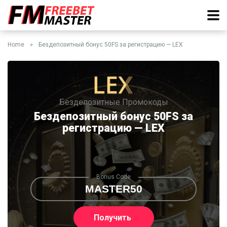
Home
»
Бездепозитный бонус 50FS за регистрацию — LEX
Бездепозитные
Промокоды
Бездепозитный бонус 50FS за
регистрацию — LEX
Bonus Code
MASTER50
Получить