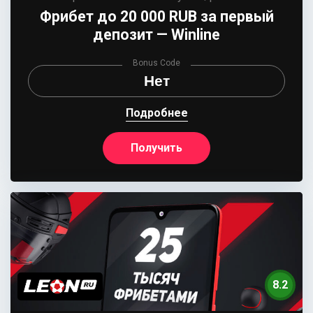
Фрибет до 20 000 RUB за первый
депозит — Winline
Bonus Code
Нет
Подробнее
Получить
8.2