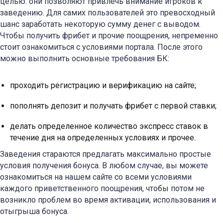
целью: они позволяют привлечь внимание игроков к
заведению. Для самих пользователей это превосходный
шанс заработать некоторую сумму денег с выводом.
Чтобы получить фрибет и прочие поощрения, непременно
стоит ознакомиться с условиями портала. После этого
можно выполнить основные требования БК:
проходить регистрацию и верификацию на сайте;
пополнять депозит и получать фрибет с первой ставки;
делать определенное количество экспресс ставок в
течение дня на определенных условиях и прочее.
Заведения стараются предлагать максимально простые
условия получения бонуса. В любом случае, вы можете
ознакомиться на нашем сайте со всеми условиями
каждого приветственного поощрения, чтобы потом не
возникло проблем во время активации, использования и
отыгрыша бонуса.