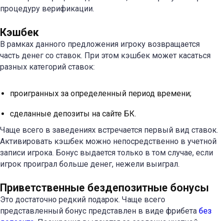
процедуру верификации.
Кэшбек
В рамках данного предложения игроку возвращается
часть денег со ставок. При этом кэшбек может касаться
разных категорий ставок:
проигранных за определенный период времени;
сделанные депозиты на сайте БК.
Чаще всего в заведениях встречается первый вид ставок.
Активировать кэшбек можно непосредственно в учетной
записи игрока. Бонус выдается только в том случае, если
игрок проиграл больше денег, нежели выиграл.
Приветственные бездепозитные бонусы
Это достаточно редкий подарок. Чаще всего
представленный бонус представлен в виде фрибета
без