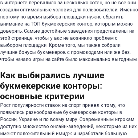
в интернете перевалило за несколько сотен, но не все они
создали оптимальные условия для пользователей. Именно
поэтому по время выбора площадки нужно обратить
внимание на ТОП букмекерских контор, которым можно
доверять. Самые достойные заведения представлены на
этой странице, чтобы у вас не возникло проблем с
выбором площадки. Кроме того, мы также собрали
лучшие бонусы букмекеров с промокодами или же без,
чтобы начало игры на сайте было максимально выгодным.
Как выбирались лучшие
букмекерские конторы:
основные критерии
Рост популярности ставок на спорт привел к тому, что
появились разнообразные букмекерские конторы в
России, Украине и по всему миру. Современным игрокам
доступно множество онлайн-заведений, некоторые из них
имеют положительный имидж и наработали большую