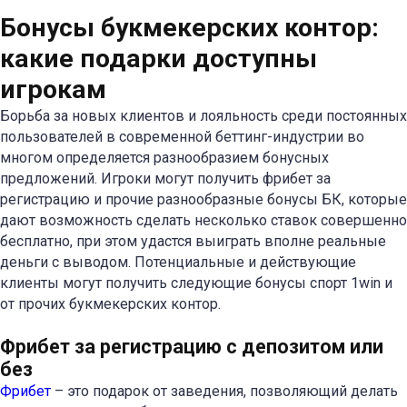
Бонусы букмекерских контор:
какие подарки доступны
игрокам
Борьба за новых клиентов и лояльность среди постоянных
пользователей в современной беттинг-индустрии во
многом определяется разнообразием бонусных
предложений. Игроки могут получить фрибет за
регистрацию и прочие разнообразные бонусы БК, которые
дают возможность сделать несколько ставок совершенно
бесплатно, при этом удастся выиграть вполне реальные
деньги с выводом. Потенциальные и действующие
клиенты могут получить следующие бонусы спорт 1win и
от прочих букмекерских контор.
Фрибет за регистрацию с депозитом или
без
Фрибет
– это подарок от заведения, позволяющий делать