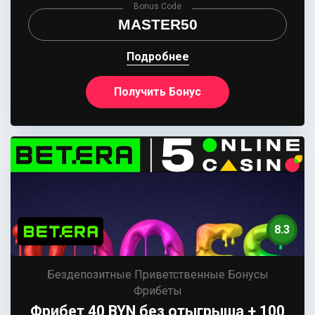
Bonus Code
MASTER50
Подробнее
Получить Бонус
8.3
Бездепозитные
Приветственные Бонусы
Фрибеты
Фрибет 40 BYN без отыгрыша + 100