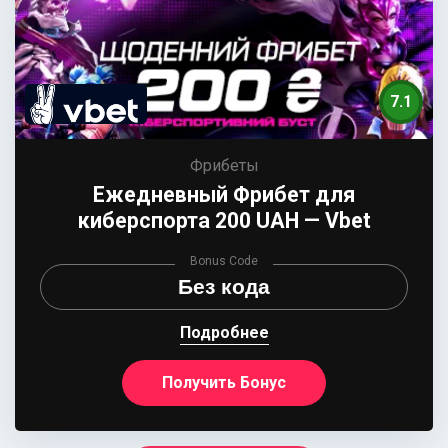
7.1
Фрибеты
Ежедневный Фрибет для
киберспорта 200 UAH — Vbet
Bonus Code
Без кода
Подробнее
Получить Бонус