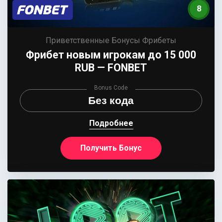
8
Приветственные Бонусы
Фрибеты
Фрибет новым игрокам до 15 000
RUB — FONBET
Bonus Code
Без кода
Подробнее
Получить Бонус