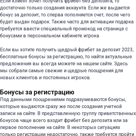
Если клиент хочет получить фрибет без депозита, то
достаточно только создания аккаунта. Если же выдается
бонус за депозит, то сперва пополняется счет, после чего
будет выдан подарок. Также часто для активации подарка
требуется ввести специальный промокод на странице с
бонусами в персональном кабинете игрока.
Если вы хотите получить щедрый фрибет за депозит 2023,
бесплатные бонусы за регистрацию, то найти актуальные
предложения вы всегда можете на нашем сайте. Здесь
мы собрали самые свежие и щедрые поощрения для
новых клиентов и постоянных игроков.
Бонусы за регистрацию
Под данными поощрениями подразумеваются бонусы,
которые выдаются сразу же после создания учетной
записи на сайте. В представленную группу приветственных
бонусов чаще всего входит фрибет без депозита или за
первое пополнение на сайте. В некоторых ситуациях
только регистрации недостаточно, также требуется пройти